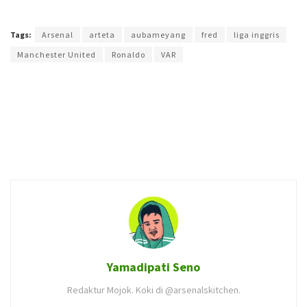
Terakhir diperbarui pada 3 Desember 2021 oleh
Ega Fansuri
Tags:
Arsenal
arteta
aubameyang
fred
liga inggris
Manchester United
Ronaldo
VAR
Yamadipati Seno
Redaktur Mojok. Koki di @arsenalskitchen.