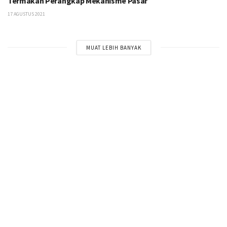
Termakan Perangkap Mekanisme Pasar
17 AGUSTUS 2021
MUAT LEBIH BANYAK