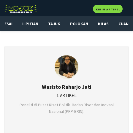
KIRIM ARTIKEL
ESAI
LIPUTAN
TAJUK
POJOKAN
KILAS
CUAN
Wasisto Raharjo Jati
1 ARTIKEL
Peneliti di Pusat Riset Politik. Badan Riset dan Inovasi
Nasional (PRP-BRIN).