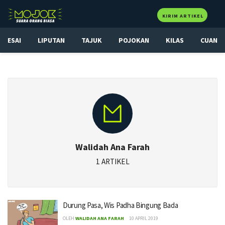
KIRIM ARTIKEL
ESAI
LIPUTAN
TAJUK
POJOKAN
KILAS
CUAN
Walidah Ana Farah
1 ARTIKEL
Durung Pasa, Wis Padha Bingung Bada
OLEH
WALIDAH ANA FARAH
10 APRIL 2019