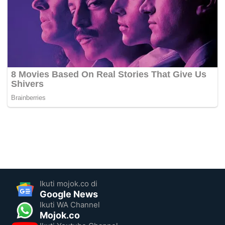
Ikuti mojok.co di
Google News
Ikuti WA Channel
Mojok.co