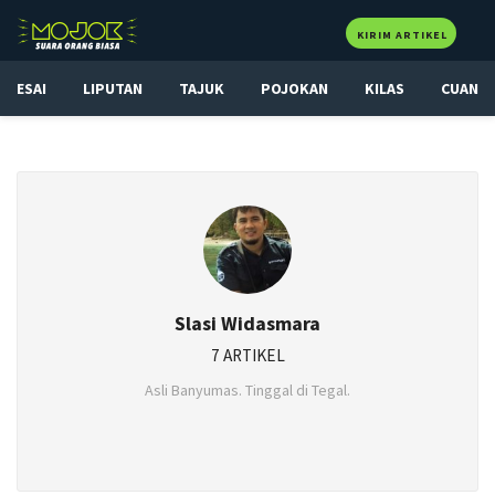
KIRIM ARTIKEL
ESAI
LIPUTAN
TAJUK
POJOKAN
KILAS
CUAN
Slasi Widasmara
7 ARTIKEL
Asli Banyumas. Tinggal di Tegal.