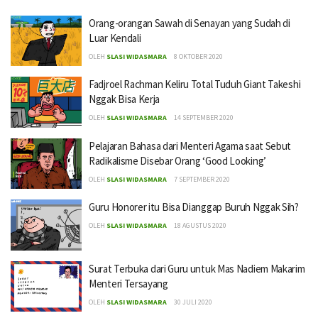
Orang-orangan Sawah di Senayan yang Sudah di
Luar Kendali
OLEH
SLASI WIDASMARA
8 OKTOBER 2020
Fadjroel Rachman Keliru Total Tuduh Giant Takeshi
Nggak Bisa Kerja
OLEH
SLASI WIDASMARA
14 SEPTEMBER 2020
Pelajaran Bahasa dari Menteri Agama saat Sebut
Radikalisme Disebar Orang ‘Good Looking’
OLEH
SLASI WIDASMARA
7 SEPTEMBER 2020
Guru Honorer itu Bisa Dianggap Buruh Nggak Sih?
OLEH
SLASI WIDASMARA
18 AGUSTUS 2020
Surat Terbuka dari Guru untuk Mas Nadiem Makarim
Menteri Tersayang
OLEH
SLASI WIDASMARA
30 JULI 2020