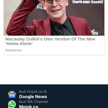
Ikuti mojok.co di
Google News
Ikuti WA Channel
Mojok.co