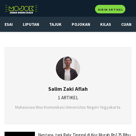
KIRIM ARTIKEL
ESAI
LIPUTAN
TAJUK
POJOKAN
KILAS
CUAN
Salim Zaki Aflah
1 ARTIKEL
Mahasiswa Ilmu Komunikasi Universitas Negeri Yogyakarta.
Nestapa, tapi Rela: Tinggal di Kos Murah Rp125 Ribu