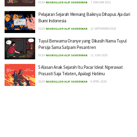
OLEH
NASRULLOH ALIF SUHERMAN
7 JANUARI 2021
Pelajaran Sejarah Memang Baiknya Dihapus Aja dari
Bumi Indonesia
OLEH
NASRULLOH ALIF SUHERMAN
21 SEPTEMBER 2020
Tuyul Berwarna Oranye yang Dikasih Nama Tuyul
Persija Sama Satpam Pesantren
OLEH
NASRULLOH ALIF SUHERMAN
11 JUNI 2020
5 Alasan Anak Sejarah Itu Pacar Ideal: Ngerawat
Prasasti Saja Telaten, Apalagi Hatimu
OLEH
NASRULLOH ALIF SUHERMAN
9 APRIL 2020