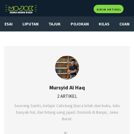
KIRIM ARTIKEL
ESAI
LIPUTAN
TAJUK
POJOKAN
KILAS
CUAN
Mursyid Al Haq
2 ARTIKEL
Seorang Santri, belajar Calistung (baca kitab dan buku, tulis
banyak hal, dan hitung uang jajan). Domisili di Banjar, Jawa
Barat.