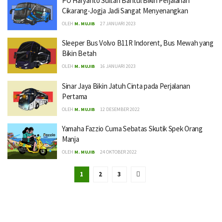
PO Haryanto Sultan Bantul Bikin Perjalanan
Cikarang-Jogja Jadi Sangat Menyenangkan
OLEH
M. MUJIB
27 JANUARI 2023
Sleeper Bus Volvo B11R Indorent, Bus Mewah yang
Bikin Betah
OLEH
M. MUJIB
16 JANUARI 2023
Sinar Jaya Bikin Jatuh Cinta pada Perjalanan
Pertama
OLEH
M. MUJIB
12 DESEMBER 2022
Yamaha Fazzio Cuma Sebatas Skutik Spek Orang
Manja
OLEH
M. MUJIB
24 OKTOBER 2022
1
2
3