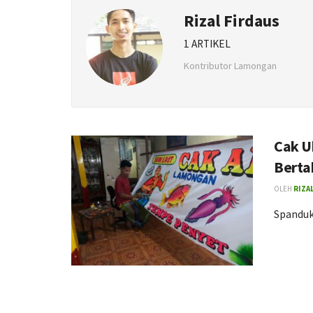
Rizal Firdaus
1 ARTIKEL
Kontributor Lamongan
Cak U
Berta
OLEH
RIZA
Spanduk