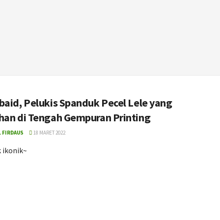
baid, Pelukis Spanduk Pecel Lele yang
han di Tengah Gempuran Printing
L FIRDAUS
18 MARET 2022
 ikonik~