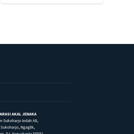
ARASI AKAL JENAKA
m Sukoharjo Indah A8,
Sukoharjo, Ngaglik,
n, D.I. Yogyakarta 55581