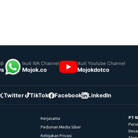
di
Ikuti WA Channel
Ikuti Youtube Channel
ws
Mojok.co
Mojokdotco
Twitter
TikTok
Facebook
LinkedIn
PT N
Kerjasama
Peru
Pedoman Media Siber
Desa 
Kebijakan Privasi
Slema