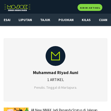
KIRIM ARTIKEL
ESAI
LIPUTAN
TAJUK
POJOKAN
KILAS
CUAN
Muhammad Riyad Auni
1 ARTIKEL
Penulis. Tinggal di Martapura.
All New NMAX Jadi Penanda Status di Jalanan