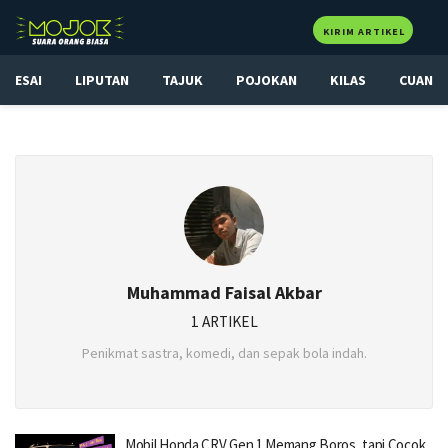
KIRIM ARTIKEL
ESAI
LIPUTAN
TAJUK
POJOKAN
KILAS
CUAN
Muhammad Faisal Akbar
1 ARTIKEL
Penikmat sastra, komedi, dan sepak bola indah.
Mobil Honda CRV Gen 1 Memang Boros, tapi Cocok