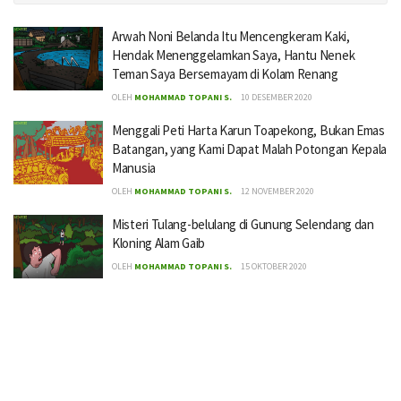
Arwah Noni Belanda Itu Mencengkeram Kaki,
Hendak Menenggelamkan Saya, Hantu Nenek
Teman Saya Bersemayam di Kolam Renang
OLEH
MOHAMMAD TOPANI S.
10 DESEMBER 2020
Menggali Peti Harta Karun Toapekong, Bukan Emas
Batangan, yang Kami Dapat Malah Potongan Kepala
Manusia
OLEH
MOHAMMAD TOPANI S.
12 NOVEMBER 2020
Misteri Tulang-belulang di Gunung Selendang dan
Kloning Alam Gaib
OLEH
MOHAMMAD TOPANI S.
15 OKTOBER 2020