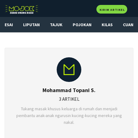
KIRIM ARTIKEL
ESAI
LIPUTAN
TAJUK
POJOKAN
KILAS
CUAN
Mohammad Topani S.
3 ARTIKEL
Tukang masak khusus keluarga di rumah dan menjadi
pembantu anak-anak ngurusin kucing-kucing mereka yang
nakal.