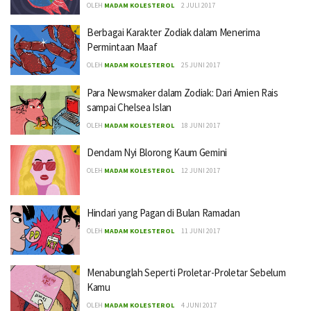
OLEH
MADAM KOLESTEROL
2 JULI 2017
Berbagai Karakter Zodiak dalam Menerima
Permintaan Maaf
OLEH
MADAM KOLESTEROL
25 JUNI 2017
Para Newsmaker dalam Zodiak: Dari Amien Rais
sampai Chelsea Islan
OLEH
MADAM KOLESTEROL
18 JUNI 2017
Dendam Nyi Blorong Kaum Gemini
OLEH
MADAM KOLESTEROL
12 JUNI 2017
Hindari yang Pagan di Bulan Ramadan
OLEH
MADAM KOLESTEROL
11 JUNI 2017
Menabunglah Seperti Proletar-Proletar Sebelum
Kamu
OLEH
MADAM KOLESTEROL
4 JUNI 2017