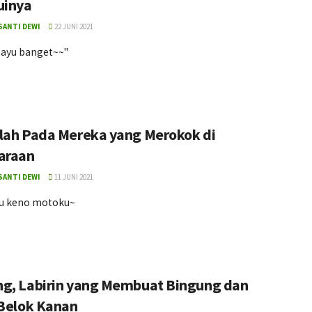
uinya
SANTI DEWI
22 JUNI 2021
 ayu banget~~"
lah Pada Mereka yang Merokok di
araan
SANTI DEWI
11 JUNI 2021
u keno motoku~
g, Labirin yang Membuat Bingung dan
 Belok Kanan