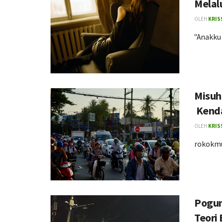
Melal
OLEH
KRIS
"Anakku
Misuh
Kend
OLEH
KRIS
rokokm
Pogun
Teori