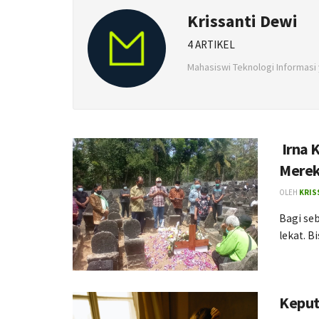
Krissanti Dewi
4 ARTIKEL
Mahasiswi Teknologi Informasi 
Irna 
Merek
OLEH
KRIS
Bagi se
lekat. B
Keput