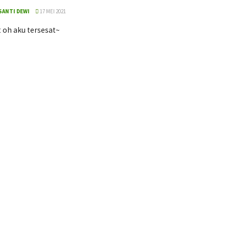
SANTI DEWI
17 MEI 2021
 oh aku tersesat~