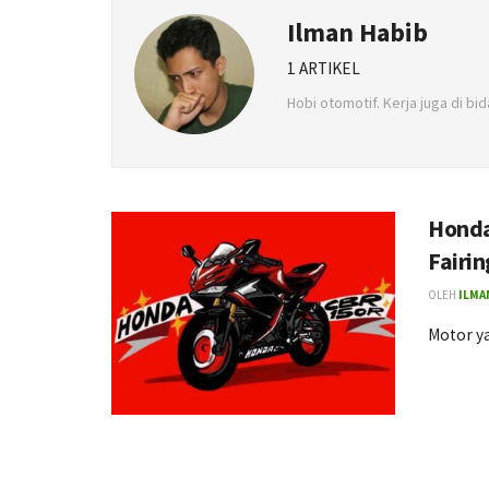
Ilman Habib
1 ARTIKEL
Hobi otomotif. Kerja juga di bi
Honda
Fairi
OLEH
ILMA
Motor y