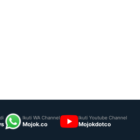
di
Ikuti WA Channel
Ikuti Youtube Channel
ws
Mojok.co
Mojokdotco