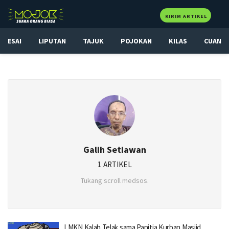
KIRIM ARTIKEL
ESAI
LIPUTAN
TAJUK
POJOKAN
KILAS
CUAN
Galih Setiawan
1 ARTIKEL
Tukang scroll medsos.
LMKN Kalah Telak sama Panitia Kurban Masjid