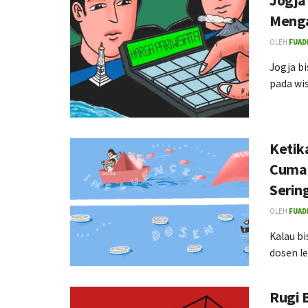
Jogja
Menga
OLEH
FUADI
Jogja bi
pada wi
Ketik
Cuma 
Serin
OLEH
FUADI
Kalau bi
dosen le
Rugi 