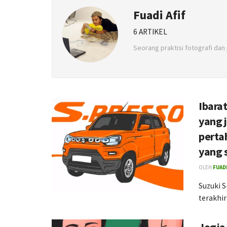
Fuadi Afif
6 ARTIKEL
Seorang praktisi fotografi dan 
Ibara
yang 
perta
yang 
OLEH
FUADI
Suzuki S
terakhir