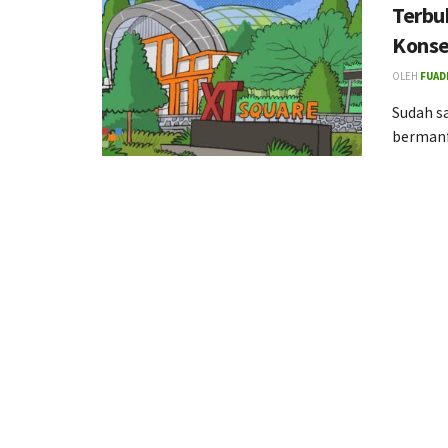
Terbu
Konse
OLEH
FUADI
Sudah s
bermanfa