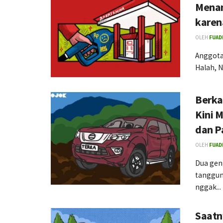
Menan
karen
OLEH
FUADI
Anggota
Halah, 
Berka
Kini 
dan P
OLEH
FUADI
Dua gen
tanggung
nggak...
Saatn