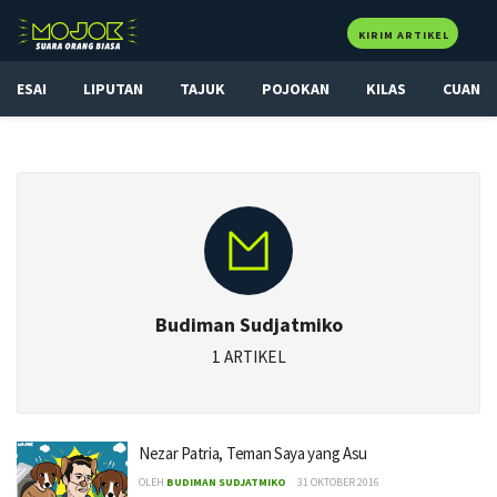
KIRIM ARTIKEL
ESAI
LIPUTAN
TAJUK
POJOKAN
KILAS
CUAN
Budiman Sudjatmiko
1 ARTIKEL
Nezar Patria, Teman Saya yang Asu
OLEH
BUDIMAN SUDJATMIKO
31 OKTOBER 2016