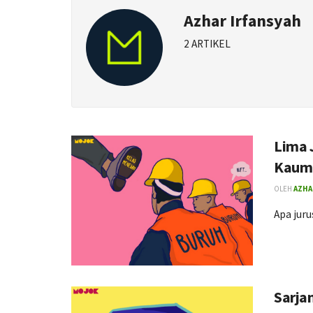
Azhar Irfansyah
2 ARTIKEL
Lima 
Kaum
OLEH
AZHA
Apa juru
Sarja