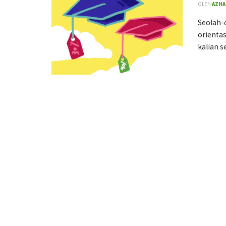
OLEH
AZHA
Seolah-o
orientas
kalian 