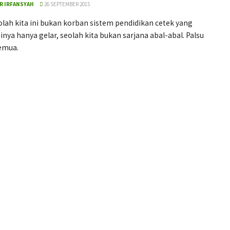
R IRFANSYAH
26 SEPTEMBER 2015
lah kita ini bukan korban sistem pendidikan cetek yang
inya hanya gelar, seolah kita bukan sarjana abal-abal. Palsu
semua.