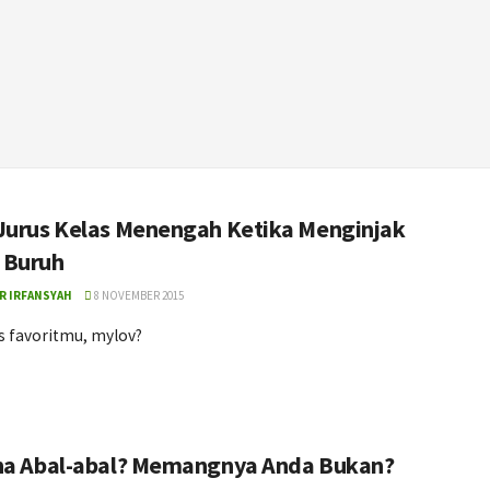
Jurus Kelas Menengah Ketika Menginjak
 Buruh
R IRFANSYAH
8 NOVEMBER 2015
s favoritmu, mylov?
na Abal-abal? Memangnya Anda Bukan?