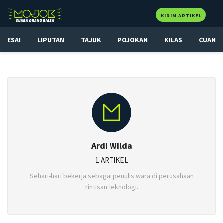
KIRIM ARTIKEL
ESAI
LIPUTAN
TAJUK
POJOKAN
KILAS
CUAN
Ardi Wilda
1 ARTIKEL
Sehari-hari bekerja sebagai penulis wara di perusahaan
rintisan teknologi.