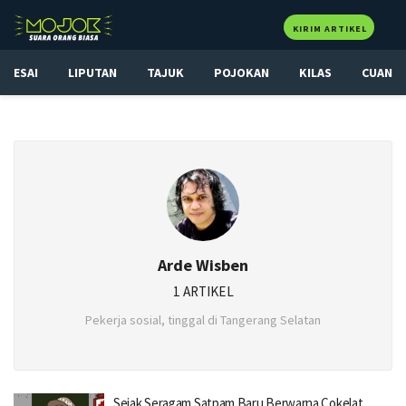
KIRIM ARTIKEL
ESAI
LIPUTAN
TAJUK
POJOKAN
KILAS
CUAN
Arde Wisben
1 ARTIKEL
Pekerja sosial, tinggal di Tangerang Selatan
Sejak Seragam Satpam Baru Berwarna Cokelat,