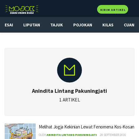
KIRIM ARTIKEL
ESAI
LIPUTAN
TAJUK
POJOKAN
KILAS
CUAN
Anindita Lintang Pakuningjati
1 ARTIKEL
Melihat Jogja Kekinian Lewat Fenomena Kos-Kosan
OLEH
ANINDITA LINTANG PAKUNINGJATI
28 SEPTEMBER 2016