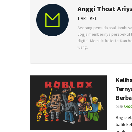
Anggi Thoat Ariy
1 ARTIKEL
Seorang pemuda asal Jambi ya
Jogja memberinya perspektif 
digital. Memiliki ketertarikan
luang.
Kelih
Terny
Berb
OLEH
ANGG
Bagi se
balik k
anak.