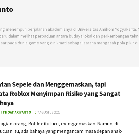
anto
ng menempuh perjalanan akademisnya di Universitas Amikom Yogyakarta. 
baru dalam melihat perpaduan antara budaya lokal dan perkembangan tekn
 besar pada dunia game yang dinikmati sebagai sarana mengasah pola pikir d
atan Sepele dan Menggemaskan, tapi
ata Roblox Menyimpan Risiko yang Sangat
ahaya
I THOAT ARIYANTO
7 AGUSTUS 2025
bagian orang, Roblox itu lucu, menggemaskan. Namun, di
elucuan itu, ada bahaya yang mengancam masa depan anak-