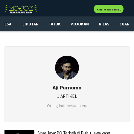
KIRIM ARTIKEL
ESAI
LIPUTAN
TAJUK
POJOKAN
KILAS
CUAN
Aji Purnomo
1 ARTIKEL
Orang Indonesia tulen.
Sinar Jaya: PO Terbaik di Pulau Jawa yang