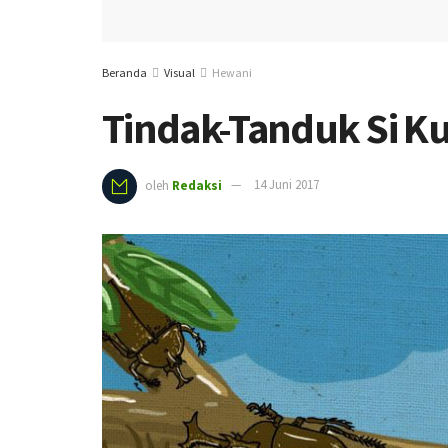
Beranda
Visual
Hewani
Tindak-Tanduk Si 
oleh
Redaksi
14 Juni 2017