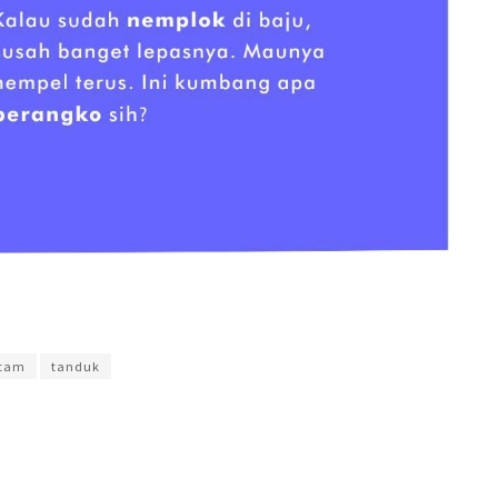
lyadi
itam
tanduk