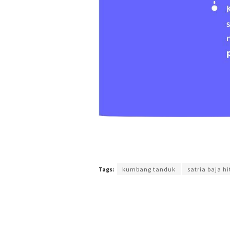
Terakhir diperbarui pada 14 Juni 2017 oleh
Agus Mu
Tags:
kumbang tanduk
satria baja h