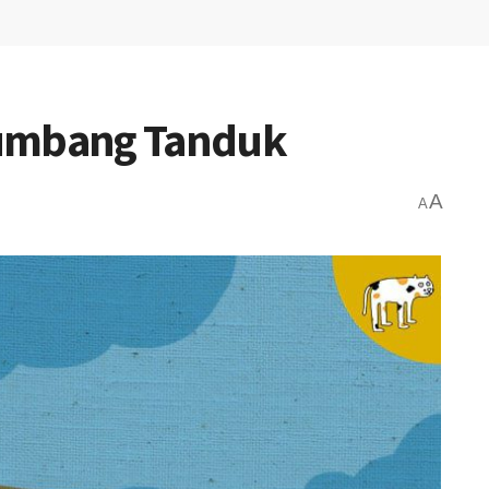
Kumbang Tanduk
A
A