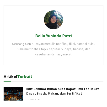
Bella Yuninda Putri
Seorang Gen Z. Doyan menulis nonfiksi, fiksi, sampai puisi.
Suka membahas topik seputar budaya, bahasa, dan
keseharian di masyarakat.
Artikel
Terkait
Ikut Seminar Bukan buat Dapat Ilmu tapi buat
Dapat Snack, Makan, dan Sertifikat
23 JUNI 2020