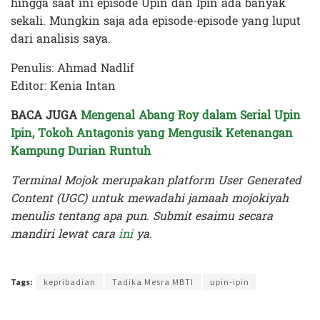
hingga saat ini episode Upin dan Ipin ada banyak
sekali. Mungkin saja ada episode-episode yang luput
dari analisis saya.
Penulis: Ahmad Nadlif
Editor: Kenia Intan
BACA JUGA
Mengenal Abang Roy dalam Serial Upin
Ipin, Tokoh Antagonis yang Mengusik Ketenangan
Kampung Durian Runtuh
Terminal Mojok merupakan platform User Generated
Content (UGC) untuk mewadahi jamaah mojokiyah
menulis tentang apa pun. Submit esaimu secara
mandiri lewat cara
ini
ya.
Terakhir diperbarui pada 6 April 2024 oleh
Kenia Intan
Tags:
kepribadian
Tadika Mesra MBTI
upin-ipin