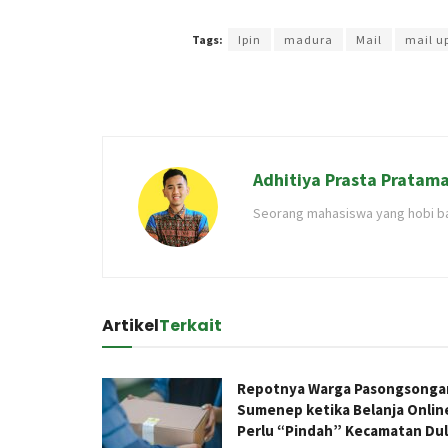
Terakhir diperbarui pada 19 Februari 2024 oleh
Kenia
Tags:
Ipin
madura
Mail
mail up
Adhitiya Prasta Pratam
Seorang mahasiswa yang hobi ba
Artikel
Terkait
Repotnya Warga Pasongsonga
Sumenep ketika Belanja Onlin
Perlu “Pindah” Kecamatan Du