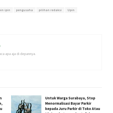
 Intan
in ipin
pengusaha
pilihan redaksi
Upin
a
ca apa aja di depannya.
n
Untuk Warga Surabaya, Stop
e,
Menormalisasi Bayar Parkir
lu
kepada Juru Parkir di Toko Atau