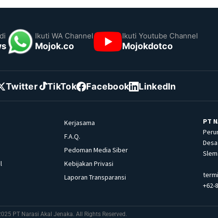
di
Ikuti WA Channel
Ikuti Youtube Channel
ws
Mojok.co
Mojokdotco
Twitter
TikTok
Facebook
LinkedIn
PT N
Kerjasama
Peru
F.A.Q.
Desa 
Pedoman Media Siber
Slema
l
Kebijakan Privasi
term
Laporan Transparansi
+62-
025 PT Narasi Akal Jenaka. All Rights Reserved.