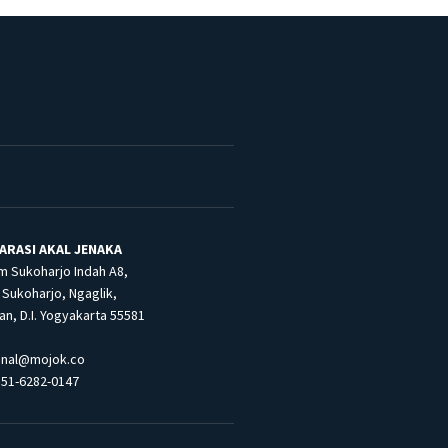
ARASI AKAL JENAKA
m Sukoharjo Indah A8,
Sukoharjo, Ngaglik,
n, D.I. Yogyakarta 55581
inal@mojok.co
851-6282-0147