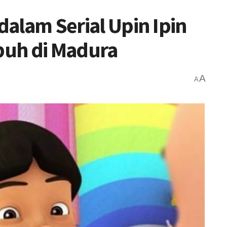
 dalam Serial Upin Ipin
buh di Madura
A
A