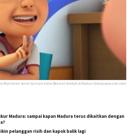
nis Mail dalam Serial Upin Ipin kalau Benaran Tumbuh di Madura (lescopaque.com.com)
ukur Madura: sampai kapan Madura terus dikaitkan dengan
ya?
kin pelanggan risih dan kapok balik lagi