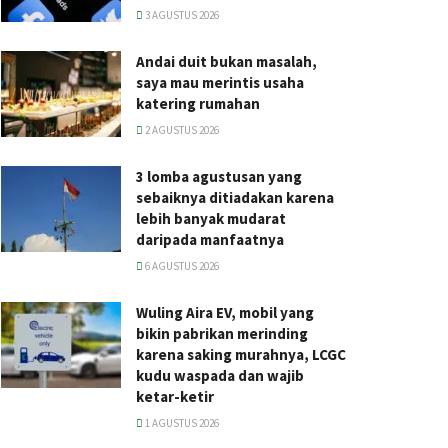
3 AGUSTUS 2026
Andai duit bukan masalah,
saya mau merintis usaha
katering rumahan
2 AGUSTUS 2026
3 lomba agustusan yang
sebaiknya ditiadakan karena
lebih banyak mudarat
daripada manfaatnya
6 AGUSTUS 2026
Wuling Aira EV, mobil yang
bikin pabrikan merinding
karena saking murahnya, LCGC
kudu waspada dan wajib
ketar-ketir
1 AGUSTUS 2026