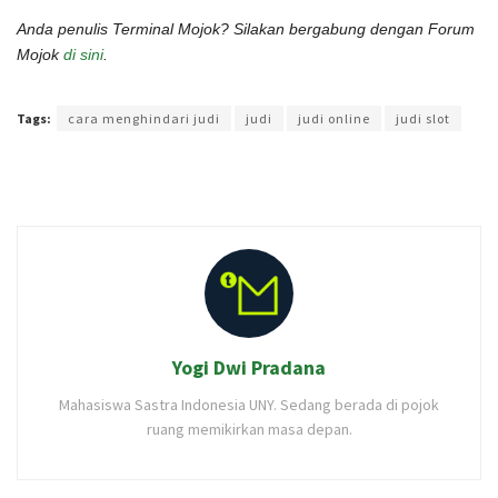
Anda penulis Terminal Mojok? Silakan bergabung dengan Forum
Mojok
di sini
.
Terakhir diperbarui pada 21 September 2022 oleh
Yamadipati Seno
Tags:
cara menghindari judi
judi
judi online
judi slot
Yogi Dwi Pradana
Mahasiswa Sastra Indonesia UNY. Sedang berada di pojok
ruang memikirkan masa depan.