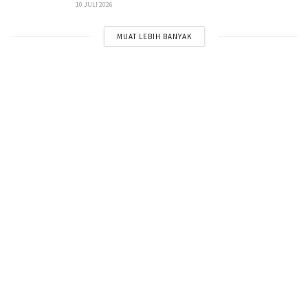
10 JULI 2026
MUAT LEBIH BANYAK