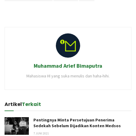
Muhammad Arief Bimaputra
Mahasiswa HI yang suka menulis dan haha-hihi.
Artikel
Terkait
Pentingnya Minta Persetujuan Penerima
Sedekah Sebelum Dijadikan Konten Medsos
7 JUNI 2021