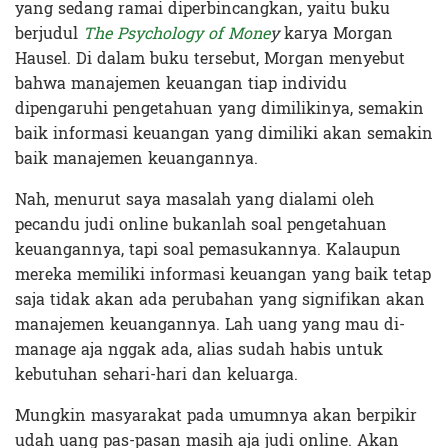
yang sedang ramai diperbincangkan, yaitu buku
berjudul
The Psychology of Mone
y
karya Morgan
Hausel. Di dalam buku tersebut, Morgan menyebut
bahwa manajemen keuangan tiap individu
dipengaruhi pengetahuan yang dimilikinya, semakin
baik informasi keuangan yang dimiliki akan semakin
baik manajemen keuangannya.
Nah, menurut saya masalah yang dialami oleh
pecandu judi online bukanlah soal pengetahuan
keuangannya, tapi soal pemasukannya. Kalaupun
mereka memiliki informasi keuangan yang baik tetap
saja tidak akan ada perubahan yang signifikan akan
manajemen keuangannya. Lah uang yang mau di-
manage aja nggak ada, alias sudah habis untuk
kebutuhan sehari-hari dan keluarga.
Mungkin masyarakat pada umumnya akan berpikir
udah uang pas-pasan masih aja judi online. Akan