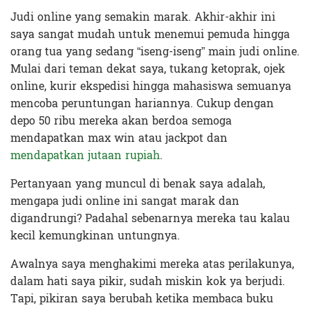
Judi online yang semakin marak. Akhir-akhir ini
saya sangat mudah untuk menemui pemuda hingga
orang tua yang sedang “iseng-iseng” main judi online.
Mulai dari teman dekat saya, tukang ketoprak, ojek
online, kurir ekspedisi hingga mahasiswa semuanya
mencoba peruntungan hariannya. Cukup dengan
depo 50 ribu mereka akan berdoa semoga
mendapatkan max win atau jackpot dan
mendapatkan jutaan rupiah
.
Pertanyaan yang muncul di benak saya adalah,
mengapa judi online ini sangat marak dan
digandrungi? Padahal sebenarnya mereka tau kalau
kecil kemungkinan untungnya.
Awalnya saya menghakimi mereka atas perilakunya,
dalam hati saya pikir, sudah miskin kok ya berjudi.
Tapi, pikiran saya berubah ketika membaca buku