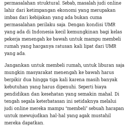
permasalahan struktural. Sebab, masalah judi online
lahir dari ketimpangan ekonomi yang merupakan
imbas dari kebijakan yang ada bukan cuma
permasalahan perilaku saja. Dengan kondisi UMR
yang ada di Indonesia kecil kemungkinan bagi kelas
pekerja menengah ke bawah untuk mampu membeli
rumah yang harganya ratusan kali lipat dari UMR
yang ada.
Jangankan untuk membeli rumah, untuk liburan saja
mungkin masyarakat menengah ke bawah harus
berpikir dua hingga tiga kali karena masih banyak
kebutuhan yang harus dipenuhi. Seperti biaya
pendidikan dan kesehatan yang semakin mahal. Di
tengah segala keterbatasan ini setidaknya melalui
judi online mereka mampu “membeli” sebuah harapan
untuk mewujudkan hal-hal yang agak mustahil
mereka dapatkan.