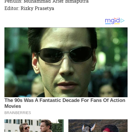
Penulis: Muhammad Arief Bimaputra
Editor: Rizky Prasetya