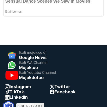
Ikuti mojok.co di
Google News
Ikuti WA Channel
Mojok.co
Ikuti Youtube Channel
Mojokdotco
Instagram
Twitter
TikTok
Facebook
LinkedIn