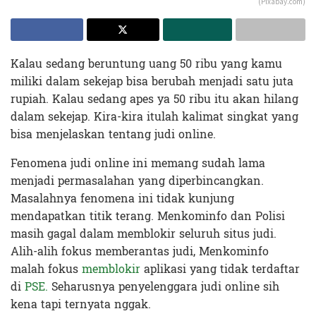
(Pixabay.com)
Kalau sedang beruntung uang 50 ribu yang kamu
miliki dalam sekejap bisa berubah menjadi satu juta
rupiah. Kalau sedang apes ya 50 ribu itu akan hilang
dalam sekejap. Kira-kira itulah kalimat singkat yang
bisa menjelaskan tentang judi online.
Fenomena judi online ini memang sudah lama
menjadi permasalahan yang diperbincangkan.
Masalahnya fenomena ini tidak kunjung
mendapatkan titik terang. Menkominfo dan Polisi
masih gagal dalam memblokir seluruh situs judi.
Alih-alih fokus memberantas judi, Menkominfo
malah fokus
memblokir
aplikasi yang tidak terdaftar
di
PSE.
Seharusnya penyelenggara judi online sih
kena tapi ternyata nggak.