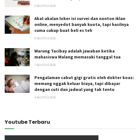
3 AGUSTUS 2026
Akal-akalan loker isi survei dan nonton iklan
online, menyedot banyak kuota, tapi hasilnya
cuma cukup buat beli es teh
6 AGUSTUS 2026
Warung Tacibay adalah jawaban ketika
mahasiswa Malang memasuki tanggal tua
7 AGUSTUS 2026
Pengalaman cabut gigi gratis oleh dokter koas:
memang nggak keluar biaya, tapi dibayar
dengan cuti dan jadwal yang tak tentu
4 AGUSTUS 2026
Youtube Terbaru