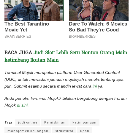
BACA JUGA
Judi Slot: Lebih Seru Nonton Orang Main
ketimbang Ikutan Main
Terminal Mojok merupakan platform User Generated Content
(UGC) untuk mewadahi jamaah mojokiyah menulis tentang apa
pun. Submit esaimu secara mandiri lewat cara
ini
ya.
Anda penulis Terminal Mojok? Silakan bergabung dengan Forum
Mojok
di sini
.
Terakhir diperbarui pada 7 Agustus 2022 oleh
Rizky Prasetya
Tags:
judi online
Kemiskinan
ketimpangan
manajemen keuangan
struktural
upah