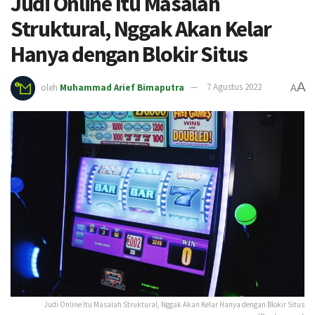
Judi Online Itu Masalah
Struktural, Nggak Akan Kelar
Hanya dengan Blokir Situs
A
oleh
Muhammad Arief Bimaputra
7 Agustus 2022
A
Judi Online Itu Masalah Struktural, Nggak Akan Kelar Hanya dengan Blokir Situs