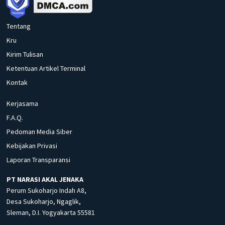
Tentang
Kru
Kirim Tulisan
Ketentuan Artikel Terminal
Kontak
Kerjasama
F.A.Q.
Pedoman Media Siber
Kebijakan Privasi
Laporan Transparansi
PT NARASI AKAL JENAKA
Perum Sukoharjo Indah A8,
Desa Sukoharjo, Ngaglik,
Sleman, D.I. Yogyakarta 55581