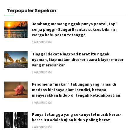
Terpopuler Sepekan
Jombang memang nggak punya pantai, tapi
senja pinggir Sungai Brantas sukses bikin iri
warga kabupaten tetangga
5 AGUSTUS 2026
Tinggal dekat Ringroad Barat itu nggak
nyaman, tiap malam diteror suara blayer motor
yang meresahkan
3 AGUSTUS 2026
Fenomena “makan” tabungan yang ramai di
medsos kini saya alami sendiri, betapa
menyesakkan hidup di tengah ketidakpastian
8 AGUSTUS 2026
Punya tetangga yang suka nyetel musik keras-
keras itu adalah ujian hidup paling berat
4 AGUSTUS 2026