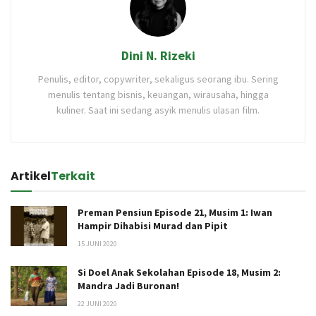
Dini N. Rizeki
Penulis, editor, copywriter, sekaligus seorang ibu. Sering
menulis tentang bisnis, keuangan, wirausaha, hingga
kuliner. Saat ini sedang asyik menulis ulasan film.
Artikel
Terkait
Preman Pensiun Episode 21, Musim 1: Iwan
Hampir Dihabisi Murad dan Pipit
15 JUNI 2020
Si Doel Anak Sekolahan Episode 18, Musim 2:
Mandra Jadi Buronan!
22 JUNI 2020