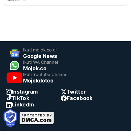
Ikuti mojok.co di
Google News
Ikuti WA Channel
Mojok.co
Ikuti Youtube Channel
Mojokdotco
Instagram
Twitter
TikTok
Facebook
LinkedIn