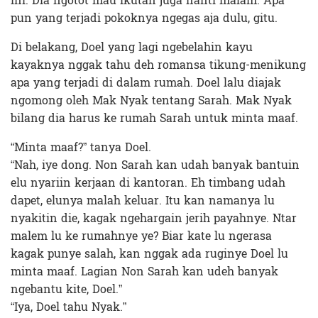
ini. Dia ngotot mau ikutan juga nanti malam. Apa
pun yang terjadi pokoknya ngegas aja dulu, gitu.
Di belakang, Doel yang lagi ngebelahin kayu
kayaknya nggak tahu deh romansa tikung-menikung
apa yang terjadi di dalam rumah. Doel lalu diajak
ngomong oleh Mak Nyak tentang Sarah. Mak Nyak
bilang dia harus ke rumah Sarah untuk minta maaf.
“Minta maaf?” tanya Doel.
“Nah, iye dong. Non Sarah kan udah banyak bantuin
elu nyariin kerjaan di kantoran. Eh timbang udah
dapet, elunya malah keluar. Itu kan namanya lu
nyakitin die, kagak ngehargain jerih payahnye. Ntar
malem lu ke rumahnye ye? Biar kate lu ngerasa
kagak punye salah, kan nggak ada ruginye Doel lu
minta maaf. Lagian Non Sarah kan udeh banyak
ngebantu kite, Doel.”
“Iya, Doel tahu Nyak.”