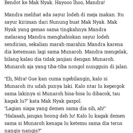
Bendot ke Mak Nyak. Hayooo lhoo, Mandra!
Mandra melihat ada sayur lodeh di meja makan. Itu
sayur kiriman dari Nunung buat Mak Nyak. Mak
Nyak yang gemas sama tingkahnya Mandra
melarang Mandra menghabiskan sayur lodeh
sendirian, sekalian marah-marahin Mandra karena
dia ketemuan lagi sama Munaroh. Mandra mengelak,
bilang kalau dia tidak janjian dengan Munaroh.
Munaroh aja yang tiba-tiba nongol nungguin di jalan.
“Eh, Ndra! Gue kan cuma ngebilangin, kalo si
Munaroh itu udah punya laki. Kalo ntar lu kepergok
sama lakinya si Munaroh bisa-bisa lu dibacok, tau
kagak lu?” kata Mak Nyak gaspol.
“Lagian siapa yang demen sama dia sih, ah!”
“Halaaah, jangan boong deh lu! Kalo lu kagak demen
sama si Munaroh kenapa lu ketemu sama dia terus
nangis-nangis?”