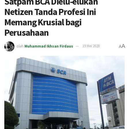
Satpam BCA Dielu-elukan
Netizen Tanda Profesi Ini
Memang Krusial bagi
Perusahaan
A
oleh
Muhammad Ikhsan Firdaus
19 Mei 2020
A