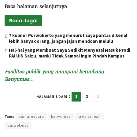
Baca halaman selanjutnya
Baca Juga:
7 kuliner Purwokerto yang menurut saya pantas dikenal
lebih banyak orang, jangan jajan mendoan melulu
Hal-hal yang Membuat Saya Sedikit Menyesal Masuk Prodi
PAI UIN Saizu, meski Tidak Sampai Ingin Pindah Kampus
Fasilitas publik yang mumpuni ketimbang
Banyumas…
1
2
HALAMAN 1 DARI 2
Terakhir diperbarui pada 31 Januari 2023 oleh
Intan Ekapratiwi
Tags:
banjarnegara
banyumas
jawa tengah
purwokerto