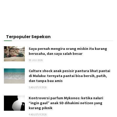
Terpopuler Sepekan
Saya pernah mengira orang miskin itu kurang
berusaha, dan saya salah besar
30 JULI 2026
Culture shock anak pesisir pantura lihat pantai
di Maluku: ternyata pantai bisa bersih, putih,
dan tanpa bau amis
5 AGUSTUS 2026
Kontroversi parfum Mykonos: ketika naluri
“ingin gaul” anak SD dihakimi netizen yang
kurang piknik
4 AGUSTUS 2026