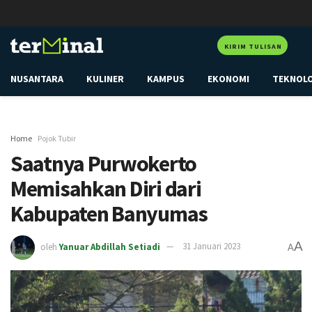
KIRIM TULISAN
NUSANTARA
KULINER
KAMPUS
EKONOMI
TEKNOL
Home
Pojok Tubir
Saatnya Purwokerto
Memisahkan Diri dari
Kabupaten Banyumas
A
oleh
Yanuar Abdillah Setiadi
31 Januari 2023
A