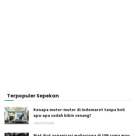
Terpopuler Sepekan
Kenapa muter-muter di Indomaret tanpa beli
apa-apa sudah bikin senang?
3 AGUSTUS 2026
Niat ikut organisasi mahasiswa di UIN cuma mau