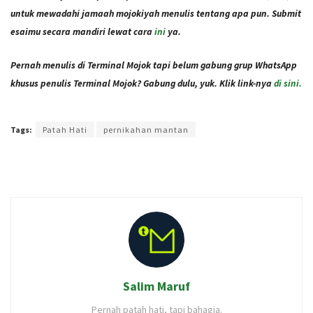
untuk mewadahi jamaah mojokiyah menulis tentang apa pun. Submit
esaimu secara mandiri lewat cara
ini
ya.
Pernah menulis di Terminal Mojok tapi belum gabung grup WhatsApp
khusus penulis Terminal Mojok? Gabung dulu, yuk. Klik link-nya
di sini.
Terakhir diperbarui pada 6 Desember 2020 oleh
Ajeng Rizka
Tags:
Patah Hati
pernikahan mantan
Salim Maruf
Pernah patah hati, tapi bahagia.