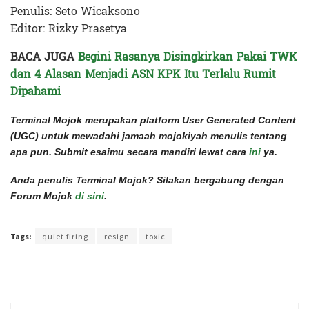
Penulis: Seto Wicaksono
Editor: Rizky Prasetya
BACA JUGA
Begini Rasanya Disingkirkan Pakai TWK
dan 4 Alasan Menjadi ASN KPK Itu Terlalu Rumit
Dipahami
Terminal Mojok merupakan platform User Generated Content
(UGC) untuk mewadahi jamaah mojokiyah menulis tentang
apa pun. Submit esaimu secara mandiri lewat cara
ini
ya.
Anda penulis Terminal Mojok? Silakan bergabung dengan
Forum Mojok
di sini
.
Terakhir diperbarui pada 21 September 2022 oleh
Rizky Prasetya
Tags:
quiet firing
resign
toxic