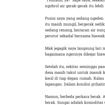
“Tsunami, ya?” sapa saya, seak
ngobrol air gerak-gerak itu lebi
Posisi saya yang sedang ngeden
itu masih mungil, bergerak sediki
sedang renang, lantaran air sun
pecutut sekadal bernama biawak
Mak jegagik saya langsung lari 
bagaimana ngerinya dikejar biaw
Setelah itu, sekitar seminggu pa
desa masih takut untuk masuk
kecil di tiap depan rumah. Kala
lapangan. Dalam kondisi prihatin
Namun, berbeda perkara berak. 
berak. Sungai adalah komoditas