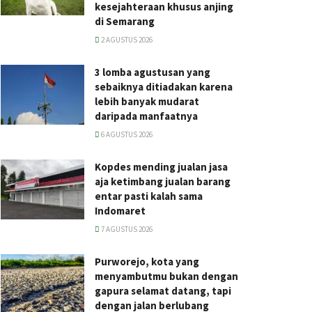
kesejahteraan khusus anjing
di Semarang
2 AGUSTUS 2026
3 lomba agustusan yang
sebaiknya ditiadakan karena
lebih banyak mudarat
daripada manfaatnya
6 AGUSTUS 2026
Kopdes mending jualan jasa
aja ketimbang jualan barang
entar pasti kalah sama
Indomaret
7 AGUSTUS 2026
Purworejo, kota yang
menyambutmu bukan dengan
gapura selamat datang, tapi
dengan jalan berlubang