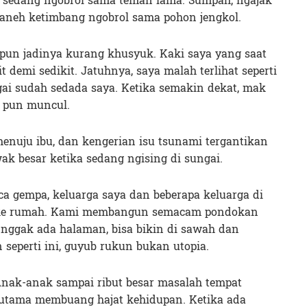
an sedang ngobrol sama teman lama. Sumpah, ngajak
h aneh ketimbang ngobrol sama pohon jengkol.
 pun jadinya kurang khusyuk. Kaki saya yang saat
t demi sedikit. Jatuhnya, saya malah terlihat seperti
gai sudah sedada saya. Ketika semakin dekat, mak
 pun muncul.
menuju ibu, dan kengerian isu tsunami tergantikan
ak besar ketika sedang ngising di sungai.
sca gempa, keluarga saya dan beberapa keluarga di
 ke rumah. Kami membangun semacam pondokan
u nggak ada halaman, bisa bikin di sawah dan
 seperti ini, guyub rukun bukan utopia.
Anak-anak sampai ribut besar masalah tempat
 utama membuang hajat kehidupan. Ketika ada