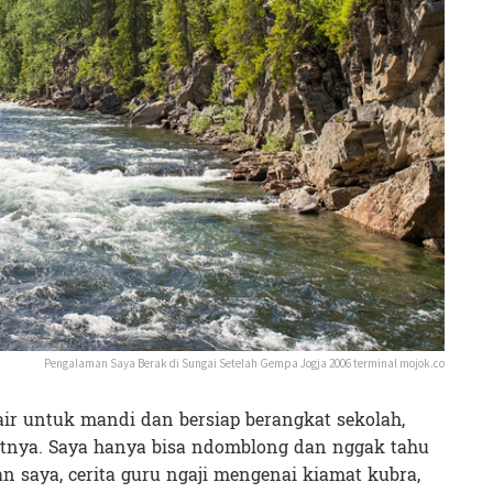
Pengalaman Saya Berak di Sungai Setelah Gempa Jogja 2006 terminal mojok.co
ir untuk mandi dan bersiap berangkat sekolah,
atnya. Saya hanya bisa ndomblong dan nggak tahu
ran saya, cerita guru ngaji mengenai kiamat kubra,