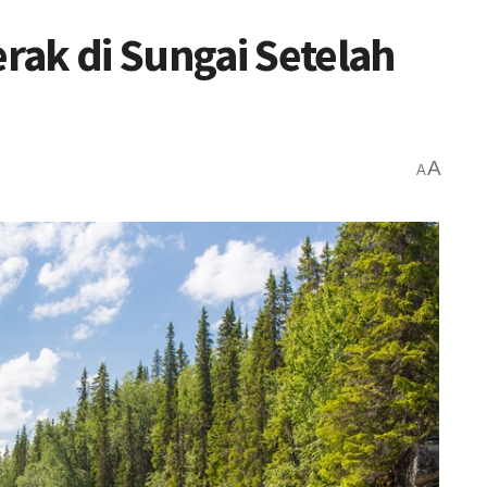
ak di Sungai Setelah
A
A