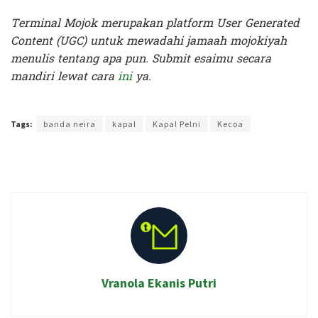
Terminal Mojok merupakan platform User Generated
Content (UGC) untuk mewadahi jamaah mojokiyah
menulis tentang apa pun. Submit esaimu secara
mandiri lewat cara
ini
ya.
Terakhir diperbarui pada 10 Juni 2025 oleh
Rizky Prasetya
Tags:
banda neira
kapal
Kapal Pelni
Kecoa
Vranola Ekanis Putri