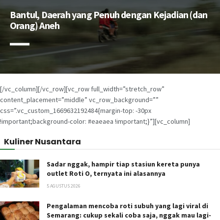
Bantul, Daerah yang Penuh dengan Kejadian (dan
Orang) Aneh
[/vc_column][/vc_row][vc_row full_width=”stretch_row”
content_placement=”middle” vc_row_background=””
css=”.vc_custom_1669632192484{margin-top: -30px
!important;background-color: #eaeaea !important;}”][vc_column]
Kuliner Nusantara
Sadar nggak, hampir tiap stasiun kereta punya
outlet Roti O, ternyata ini alasannya
5 AGUSTUS 2026
Pengalaman mencoba roti subuh yang lagi viral di
Semarang: cukup sekali coba saja, nggak mau lagi-