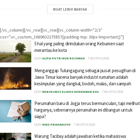
MUAT LEBIH BANYAK
[/vc_column][/vc_row][vc_row][vc_column width=”2/3″
css=”.vc_custom_1669632275857{padding-top: 30px !important;}”]
5 hal yang paling dirindukan orang Kebumen saat
merantau ke kota
OLEH
ALIFIA PUTRI NUR ROCHMAH
7 AGUSTUS 2026
Menganggap Tulungagung sebagai pusat pesugihan di
Jawa Timur karena banyak industri rumahan adalah
kesimpulan yang dangkal, bodoh, malas, dan sampah
OLEH
MARSELINUS ELIGIUS KURNIAWAN DUA
7 AGUSTUS 2026
Perumahan baru di Jogja terus bermunculan, tapi melihat
harganya, sebenarnya perumahan ini dibangun untuk
siapa?
OLEH
RIKO PRIHANDOYO
7 AGUSTUS 2026
Warung Tacibay adalah jawaban ketika mahasiswa