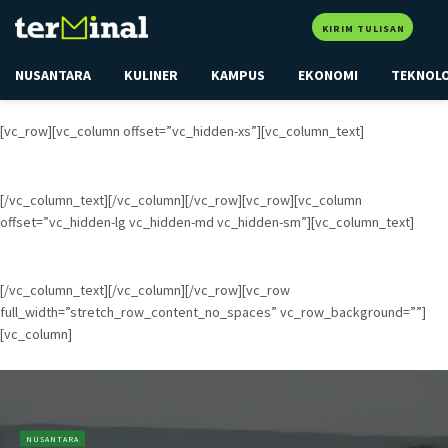
KIRIM TULISAN
NUSANTARA
KULINER
KAMPUS
EKONOMI
TEKNOL
[vc_row][vc_column offset=”vc_hidden-xs”][vc_column_text]
[/vc_column_text][/vc_column][/vc_row][vc_row][vc_column
offset=”vc_hidden-lg vc_hidden-md vc_hidden-sm”][vc_column_text]
[/vc_column_text][/vc_column][/vc_row][vc_row
full_width=”stretch_row_content_no_spaces” vc_row_background=””]
[vc_column]
NUSANTARA