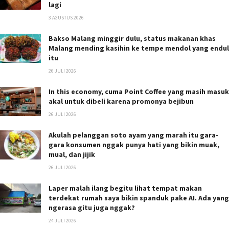
lagi
3 AGUSTUS 2026
Bakso Malang minggir dulu, status makanan khas
Malang mending kasihin ke tempe mendol yang endul
itu
26 JULI 2026
In this economy, cuma Point Coffee yang masih masuk
akal untuk dibeli karena promonya bejibun
26 JULI 2026
Akulah pelanggan soto ayam yang marah itu gara-
gara konsumen nggak punya hati yang bikin muak,
mual, dan jijik
26 JULI 2026
Laper malah ilang begitu lihat tempat makan
terdekat rumah saya bikin spanduk pake AI. Ada yang
ngerasa gitu juga nggak?
24 JULI 2026