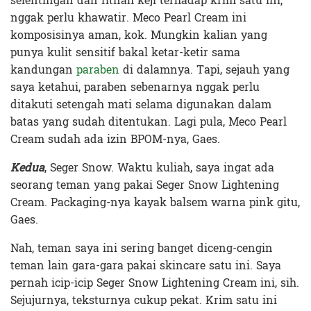
selentingan dan fitnah keji terhadap krim satu ini,
nggak perlu khawatir. Meco Pearl Cream ini
komposisinya aman, kok. Mungkin kalian yang
punya kulit sensitif bakal ketar-ketir sama
kandungan
paraben
di dalamnya. Tapi, sejauh yang
saya ketahui, paraben sebenarnya nggak perlu
ditakuti setengah mati selama digunakan dalam
batas yang sudah ditentukan. Lagi pula, Meco Pearl
Cream sudah ada izin BPOM-nya, Gaes.
Kedua
, Seger Snow. Waktu kuliah, saya ingat ada
seorang teman yang pakai Seger Snow Lightening
Cream. Packaging-nya kayak balsem warna pink gitu,
Gaes.
Nah, teman saya ini sering banget diceng-cengin
teman lain gara-gara pakai skincare satu ini. Saya
pernah icip-icip Seger Snow Lightening Cream ini, sih.
Sejujurnya, teksturnya cukup pekat. Krim satu ini