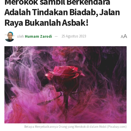
Merokok sambil Berkendara
Adalah Tindakan Biadab, Jalan
Raya Bukanlah Asbak!
A
oleh
Humam Zarodi
25 Agustus 2023
A
Betapa Menyebalkannya Orang yang Merokok di dalam Mobil (Pixabay.com)