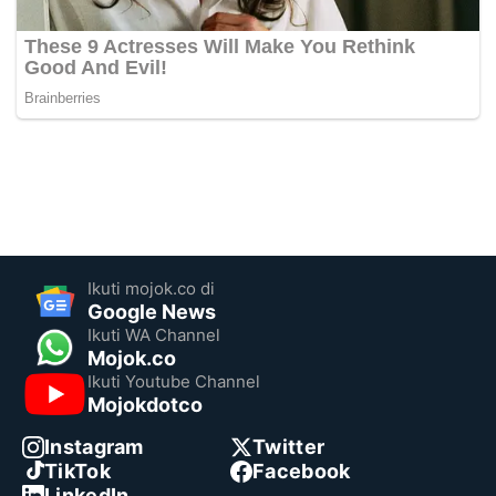
Ikuti mojok.co di
Google News
Ikuti WA Channel
Mojok.co
Ikuti Youtube Channel
Mojokdotco
Instagram
Twitter
TikTok
Facebook
LinkedIn