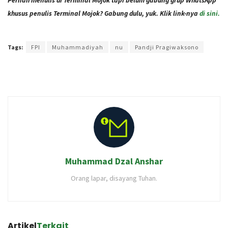
Pernah menulis di Terminal Mojok tapi belum gabung grup WhatsApp
khusus penulis Terminal Mojok? Gabung dulu, yuk. Klik link-nya
di sini.
Terakhir diperbarui pada 23 Januari 2021 oleh
Audian Laili
Tags:
FPI
Muhammadiyah
nu
Pandji Pragiwaksono
Muhammad Dzal Anshar
Orang lapar, disayang Tuhan.
Artikel
Terkait