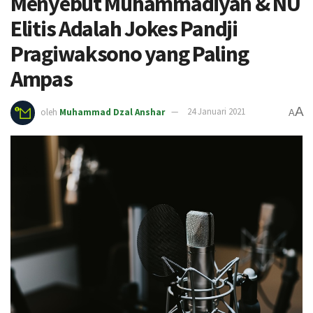
Menyebut Muhammadiyah & NU
Elitis Adalah Jokes Pandji
Pragiwaksono yang Paling
Ampas
A
oleh
Muhammad Dzal Anshar
24 Januari 2021
A