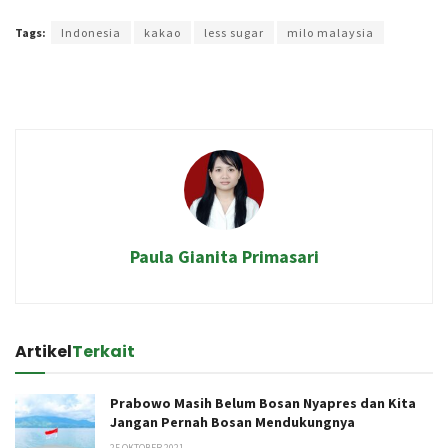
Terakhir diperbarui pada 13 Juli 2023 oleh
Rizky Prasetya
Tags:
Indonesia
kakao
less sugar
milo malaysia
Paula Gianita Primasari
Artikel
Terkait
Prabowo Masih Belum Bosan Nyapres dan Kita
Jangan Pernah Bosan Mendukungnya
25 OKTOBER 2021