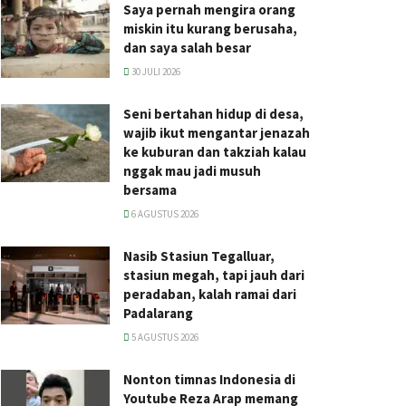
Saya pernah mengira orang
miskin itu kurang berusaha,
dan saya salah besar
30 JULI 2026
Seni bertahan hidup di desa,
wajib ikut mengantar jenazah
ke kuburan dan takziah kalau
nggak mau jadi musuh
bersama
6 AGUSTUS 2026
Nasib Stasiun Tegalluar,
stasiun megah, tapi jauh dari
peradaban, kalah ramai dari
Padalarang
5 AGUSTUS 2026
Nonton timnas Indonesia di
Youtube Reza Arap memang