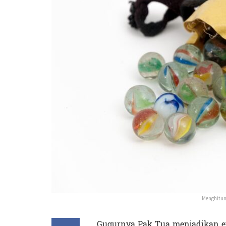
Menghitun
Gugurnya Pak Tua menjadikan e