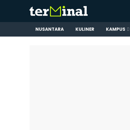
NUSANTARA
KULINER
KAMPUS