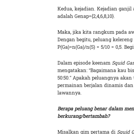
Kedua, kejadian. Kejadian ganjil 
adalah Genap={2,4,6,8,10}.
Maka, jika kita rangkum pada awa
Dengan begitu, peluang kelereng
P(Ga)=n(Ga)/n(S) = 5/10 = 0,5. Beg
Dalam episode keenam
Squid G
mengatakan: “Bagaimana kau bi
50:50.” Apakah peluangnya akan t
permainan berjalan dinamis dan
lawannya.
Berapa peluang benar dalam men
berkurang/bertambah?
Misalkan gim pertama di
Squid