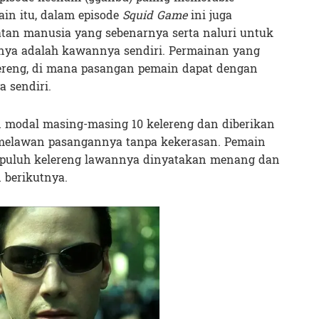
ain itu, dalam episode
Squid Game
ini juga
tan manusia yang sebenarnya serta naluri untuk
nya adalah kawannya sendiri. Permainan yang
ereng, di mana pasangan pemain dapat dengan
 sendiri.
n modal masing-masing 10 kelereng dan diberikan
melawan pasangannya tanpa kekerasan. Pemain
epuluh kelereng lawannya dinyatakan menang dan
 berikutnya.