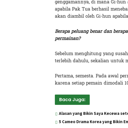
genggamannya, di mana Gi-hun
apabila Pak Tua berhasil meneba
akan diambil oleh Gi-hun apabil
Berapa peluang benar dan berap
permainan?
Sebelum menghitung yang susah
terlebih dahulu, sekalian untuk
Pertama, semesta. Pada awal perma
karena setiap pemain dimodali 10
Baca Juga:
Alasan yang Bikin Saya Kecewa se
5 Cameo Drama Korea yang Bikin E