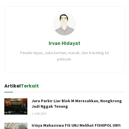
Irvan Hidayat
Penulis lepas, suka bertani, masak, dan traveling ke
pelosok.
Artikel
Terkait
Juru Parkir Liar Blok M Meresahkan, Nongkrong
Jadi Nggak Tenang
1 JUNI 2024
Irinya Mahasiswa FIS UNJ Melihat FISHIPOL UNY: