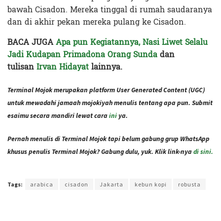
bawah Cisadon. Mereka tinggal di rumah saudaranya
dan di akhir pekan mereka pulang ke Cisadon.
BACA JUGA
Apa pun Kegiatannya, Nasi Liwet Selalu
Jadi Kudapan Primadona Orang Sunda
dan
tulisan
Irvan Hidayat
lainnya.
Terminal Mojok merupakan platform User Generated Content (UGC)
untuk mewadahi jamaah mojokiyah menulis tentang apa pun. Submit
esaimu secara mandiri lewat cara
ini
ya.
Pernah menulis di Terminal Mojok tapi belum gabung grup WhatsApp
khusus penulis Terminal Mojok? Gabung dulu, yuk. Klik link-nya
di sini.
Terakhir diperbarui pada 14 November 2020 oleh
Rizky Prasetya
Tags:
arabica
cisadon
Jakarta
kebun kopi
robusta