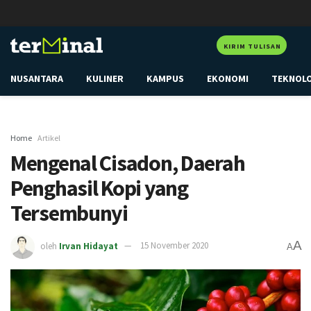
KIRIM TULISAN
NUSANTARA
KULINER
KAMPUS
EKONOMI
TEKNOL
Home
Artikel
Mengenal Cisadon, Daerah
Penghasil Kopi yang
Tersembunyi
A
oleh
Irvan Hidayat
15 November 2020
A