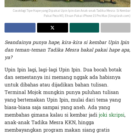
Cocoklogi Tipe Hape yang Dipakai Upin Ipin dan Anak-anak Tadika Mesra: Si Kembar
Pakai Poco M3, Ehsan Pakai iPhone 15 Pro Max (Unsplash.com)
Seandainya punya hape, kira-kira si kembar Upin Ipin
dan teman-teman Tadika Mesra bakal pakai hape apa,
ya?
Upin Ipin lagi, lagi-lagi Upin Ipin. Dua bocah botak
dan semestanya ini memang nggak ada habisnya
untuk dibahas atau dijadikan bahan tulisan.
Terminal Mojok mungkin punya puluhan tulisan
yang bertemakan Upin Ipin, mulai dari tema yang
biasa-biasa saja sampai yang aneh. Ada yang
membahas gimana kalau si kembar jadi
joki skripsi
,
anak-anak Tadika Mesra KKN, hingga
membayangkan program makan siang gratis