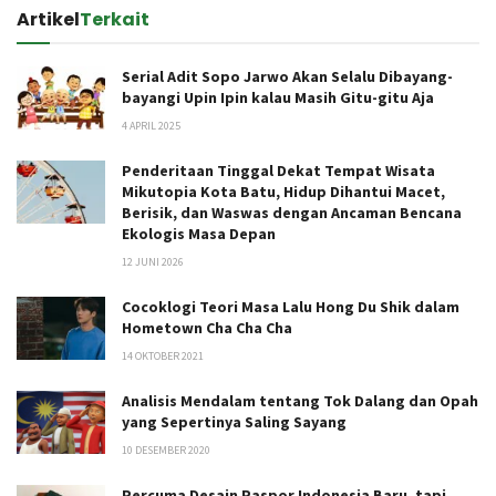
Artikel
Terkait
Serial Adit Sopo Jarwo Akan Selalu Dibayang-
bayangi Upin Ipin kalau Masih Gitu-gitu Aja
4 APRIL 2025
Penderitaan Tinggal Dekat Tempat Wisata
Mikutopia Kota Batu, Hidup Dihantui Macet,
Berisik, dan Waswas dengan Ancaman Bencana
Ekologis Masa Depan
12 JUNI 2026
Cocoklogi Teori Masa Lalu Hong Du Shik dalam
Hometown Cha Cha Cha
14 OKTOBER 2021
Analisis Mendalam tentang Tok Dalang dan Opah
yang Sepertinya Saling Sayang
10 DESEMBER 2020
Percuma Desain Paspor Indonesia Baru, tapi