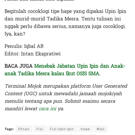
Begitulah cocoklogi tipe hape yang dipakai Upin Ipin
dan murid-murid Tadika Mesra. Tentu tulisan ini
nggak perlu dibawa serius, namanya juga cocoklogi.
Iya, kan?
Penulis: Iqbal AR
Editor: Intan Ekapratiwi
BACA JUGA
Menebak Jabatan Upin Ipin dan Anak-
anak Tadika Mesra kalau Ikut OSIS SMA
.
Terminal Mojok merupakan platform User Generated
Content (UGC) untuk mewadahi jamaah mojokiyah
menulis tentang apa pun. Submit esaimu secara
mandiri lewat
cara ini
ya.
Terakhir diperbarui pada 13 Juni 2024 oleh
Intan Ekapratiwi
Tags:
Ehsan
Fizi
Fizi Upin Ipin
hape
Mail