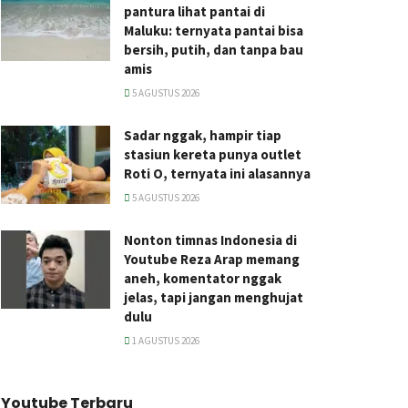
pantura lihat pantai di
Maluku: ternyata pantai bisa
bersih, putih, dan tanpa bau
amis
5 AGUSTUS 2026
Sadar nggak, hampir tiap
stasiun kereta punya outlet
Roti O, ternyata ini alasannya
5 AGUSTUS 2026
Nonton timnas Indonesia di
Youtube Reza Arap memang
aneh, komentator nggak
jelas, tapi jangan menghujat
dulu
1 AGUSTUS 2026
Youtube Terbaru