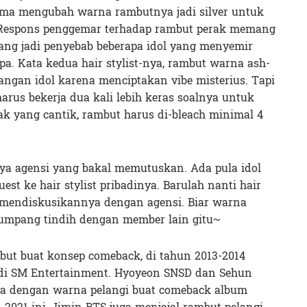
a mengubah warna rambutnya jadi silver untuk
 Respons penggemar terhadap rambut perak memang
ang jadi penyebab beberapa idol yang menyemir
. Kata kedua hair stylist-nya, rambut warna ash-
angan idol karena menciptakan vibe misterius. Tapi
t harus bekerja dua kali lebih keras soalnya untuk
 yang cantik, rambut harus di-bleach minimal 4
a agensi yang bakal memutuskan. Ada pula idol
t ke hair stylist pribadinya. Barulah nanti hair
l mendiskusikannya dengan agensi. Biar warna
umpang tindih dengan member lain gitu~
but buat konsep comeback, di tahun 2013-2014
 di SM Entertainment. Hyoyeon SNSD dan Sehun
 dengan warna pelangi buat comeback album