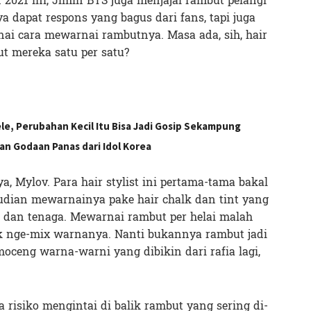
2021 ini, Jimin BTS juga menjajal rambut pelangi
nya dapat respons yang bagus dari fans, tapi juga
i cara mewarnai rambutnya. Masa ada, sih, hair
ut mereka satu per satu?
le, Perubahan Kecil Itu Bisa Jadi Gosip Sekampung
n Godaan Panas dari Idol Korea
a, Mylov. Para hair stylist ini pertama-tama bakal
udian mewarnainya pake hair chalk dan tint yang
tu dan tenaga. Mewarnai rambut per helai malah
k nge-mix warnanya. Nanti bukannya rambut jadi
oceng warna-warni yang dibikin dari rafia lagi,
 risiko mengintai di balik rambut yang sering di-