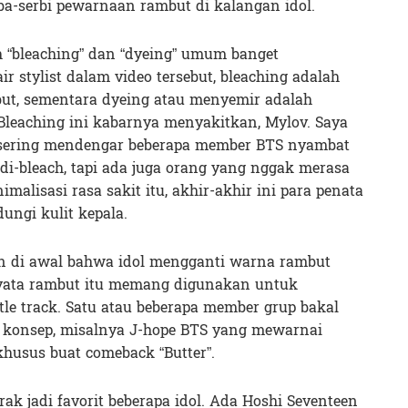
ba-serbi pewarnaan rambut di kalangan idol.
ah “bleaching” dan “dyeing” umum banget
 stylist dalam video tersebut, bleaching adalah
ut, sementara dyeing atau menyemir adalah
Bleaching ini kabarnya menyakitkan, Mylov. Saya
sering mendengar beberapa member BTS nyambat
di-bleach, tapi ada juga orang yang nggak merasa
malisasi rasa sakit itu, akhir-akhir ini para penata
ungi kulit kepala.
an di awal bahwa idol mengganti warna rambut
nyata rambut itu memang digunakan untuk
tle track. Satu atau beberapa member grup bakal
 konsep, misalnya J-hope BTS yang mewarnai
usus buat comeback “Butter”.
ak jadi favorit beberapa idol. Ada Hoshi Seventeen