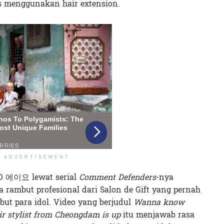
s menggunakan hair extension.
ADVERTISEMENT
YO 에이요 lewat serial
Comment Defenders
-nya
a rambut profesional dari Salon de Gift yang pernah
but para idol. Video yang berjudul
Wanna know
air stylist from Cheongdam is up
itu menjawab rasa