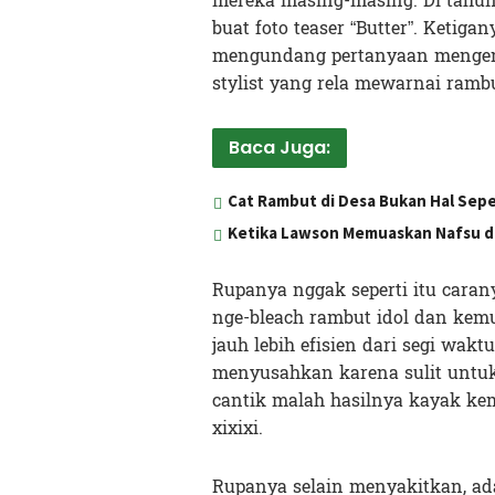
mereka masing-masing. Di tahun 
buat foto teaser “Butter”. Ketiga
mengundang pertanyaan mengena
stylist yang rela mewarnai ramb
Baca Juga:
Cat Rambut di Desa Bukan Hal Sepe
Ketika Lawson Memuaskan Nafsu da
Rupanya nggak seperti itu carany
nge-bleach rambut idol dan kem
jauh lebih efisien dari segi wak
menyusahkan karena sulit untu
cantik malah hasilnya kayak kem
xixixi.
Rupanya selain menyakitkan, ada