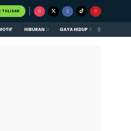
×
M TULISAN
MOTIF
HIBURAN
GAYA HIDUP