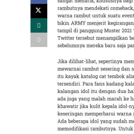
sangat menarik, khususnya bag
rambutnya mendekati comeback, t
warna rambut untuk suatu event 
bikin ARMY menjerit kegirangan 
tampil di panggung Muster 2021 
Twitter tersebut menampilkan b
sebelumnya mereka baru saja p
Jika dilihat-lihat, sepertinya m
mewarnai rambut sesering dan se
itu kayak katalog cat tembok ali
tersendiri. Para fans kadang ka
kalangan idol itu dengan dua ha
ada juga yang malah marah ke h
khawatir jika kulit kepala idol-n
keseringan memperbarui warna r
Ada beberapa idol yang sudah me
memodifikasi rambutnya. Untuk