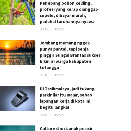
Penebang pohon keliling,
profesi yang kerap dianggap
sepele, dibayar murah,
padahal taruhannya nyawa
2 AGUSTUS 2026
Jombang memang nggak
punya pantai, tapi senja
pinggir Sungai Brantas sukses
bikin iri warga kabupaten
tetangga
5 AGUSTUS 2026
Di Tasikmalaya, jadi tukang
parkir liar itu wajar, sebab
lapangan kerja di kota ini
begitu langka!
3 AGUSTUS 2026
Culture shock anak pesisir