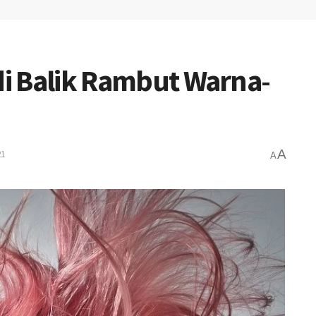
 di Balik Rambut Warna-
A
21
A