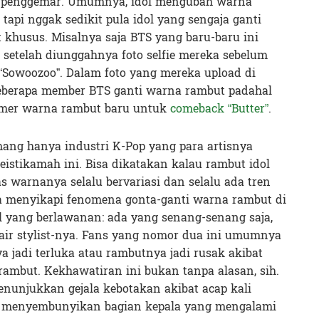
i penggemar. Umumnya, idol mengubah warna
api nggak sedikit pula idol yang sengaja ganti
khusus. Misalnya saja BTS yang baru-baru ini
setelah diunggahnya foto selfie mereka sebelum
“Sowoozoo”. Dalam foto yang mereka upload di
eberapa member BTS ganti warna rambut padahal
amer warna rambut baru untuk
comeback “Butter”
.
emang hanya industri K-Pop yang para artisnya
istikamah ini. Bisa dikatakan kalau rambut idol
as warnanya selalu bervariasi dan selalu ada tren
la menyikapi fenomena gonta-ganti warna rambut di
l yang berlawanan: ada yang senang-senang saja,
air stylist-nya. Fans yang nomor dua ini umumnya
ya jadi terluka atau rambutnya jadi rusak akibat
ambut. Kekhawatiran ini bukan tanpa alasan, sih.
nunjukkan gejala kebotakan akibat acap kali
 menyembunyikan bagian kepala yang mengalami