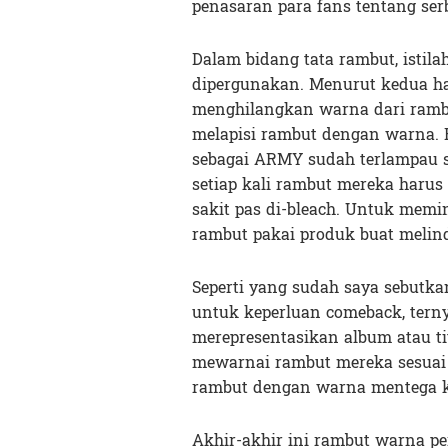
penasaran para fans tentang ser
Dalam bidang tata rambut, istil
dipergunakan. Menurut kedua hair
menghilangkan warna dari ramb
melapisi rambut dengan warna. 
sebagai ARMY sudah terlampau 
setiap kali rambut mereka harus 
sakit pas di-bleach. Untuk memini
rambut pakai produk buat melind
Seperti yang sudah saya sebutk
untuk keperluan comeback, ter
merepresentasikan album atau ti
mewarnai rambut mereka sesuai
rambut dengan warna mentega kh
Akhir-akhir ini rambut warna per