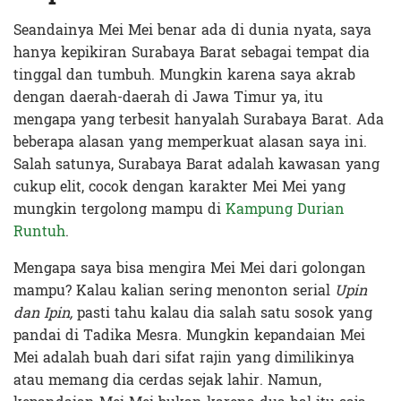
Seandainya Mei Mei benar ada di dunia nyata, saya
hanya kepikiran Surabaya Barat sebagai tempat dia
tinggal dan tumbuh. Mungkin karena saya akrab
dengan daerah-daerah di Jawa Timur ya, itu
mengapa yang terbesit hanyalah Surabaya Barat. Ada
beberapa alasan yang memperkuat alasan saya ini.
Salah satunya, Surabaya Barat adalah kawasan yang
cukup elit, cocok dengan karakter Mei Mei yang
mungkin tergolong mampu di
Kampung Durian
Runtuh
.
Mengapa saya bisa mengira Mei Mei dari golongan
mampu? Kalau kalian sering menonton serial
Upin
dan Ipin,
pasti tahu kalau dia salah satu sosok yang
pandai di Tadika Mesra. Mungkin kepandaian Mei
Mei adalah buah dari sifat rajin yang dimilikinya
atau memang dia cerdas sejak lahir. Namun,