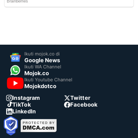
Ikuti mojok.co di
Google News
Ikuti WA Channel
Mojok.co
Ikuti Youtube Channel
Mojokdotco
Instagram
Twitter
TikTok
Facebook
LinkedIn