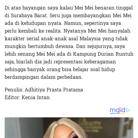
Di atas bayangan saya kalau Mei Mei benaran tinggal
di Surabaya Barat. Seru juga membayangkan Mei Mei
ada di kehidupan nyata. Namun, sepertinya saya
perlu kembali ke realita. Nyatanya Mei Mei hanyalah
karakter serial anak-anak asal Malaysia yang tidak
mungkin bertumbuh dewasa. Dan sejujurnya, saya
lebih senang Mei Mei ada di Kampung Durian Runtuh
saja, biarlah dia jadi representasi keberagaman
sehingga banyak orang bisa belajar soal hidup
berdampingan dalam perbedaan.
Penulis: Adhitiya Prasta Pratama
Editor: Kenia Intan