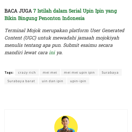
BACA JUGA
7 Istilah dalam Serial Upin Ipin yang
Bikin Bingung Penonton Indonesia
Terminal Mojok merupakan platform User Generated
Content (UGC) untuk mewadahi jamaah mojokiyah
menulis tentang apa pun. Submit esaimu secara
mandiri lewat cara
ini
ya.
Terakhir diperbarui pada 23 Februari 2024 oleh
Kenia Intan
Tags:
crazy rich
mei mei
mei mei upin ipin
Surabaya
Surabaya barat
uin dan ipin
upin-ipin