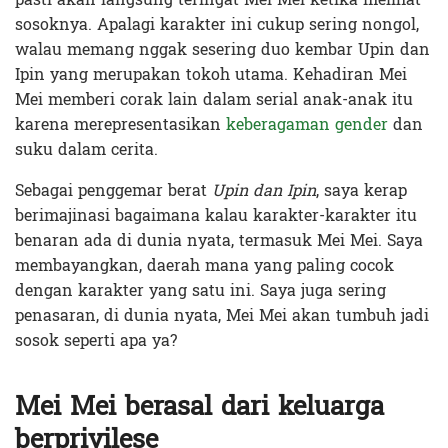
sosoknya. Apalagi karakter ini cukup sering nongol,
walau memang nggak sesering duo kembar Upin dan
Ipin yang merupakan tokoh utama. Kehadiran Mei
Mei memberi corak lain dalam serial anak-anak itu
karena merepresentasikan
keberagaman gender
dan
suku dalam cerita.
Sebagai penggemar berat
Upin dan Ipin
, saya kerap
berimajinasi bagaimana kalau karakter-karakter itu
benaran ada di dunia nyata, termasuk Mei Mei. Saya
membayangkan, daerah mana yang paling cocok
dengan karakter yang satu ini. Saya juga sering
penasaran, di dunia nyata, Mei Mei akan tumbuh jadi
sosok seperti apa ya?
Mei Mei berasal dari keluarga
berprivilese