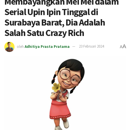
Membayangkan Mei Mei dalam
Serial Upin Ipin Tinggal di
Surabaya Barat, Dia Adalah
Salah Satu Crazy Rich
A
oleh
Adhitiya Prasta Pratama
23 Februari 2024
A