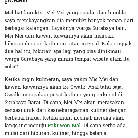
Melihat karakter Mei Mei yang pandai dan humble,
saya membayangkan dia memiliki banyak teman dari
berbagai kalangan. Layaknya warga Surabaya lain,
Mei Mei dan kawan-kawannya akan mencari
hiburan dengan kulineran atau ngemal. Kalau nggak
dua hal itu, hiburan apa lagi yang bisa dinikmati
warga Surabaya yang minim tempat wisata alam itu
coba?
Ketika ingin kulineran, saya yakin Mei Mei dan
kawan-kawannya akan ke Gwalk. Asal tahu saja,
Gwalk merupakan pusat kuliner yang terkenal di
Surabaya Barat. Di sana, Mei Mei akan merasakan
sensasi unik dari keanekaragaman kuliner dengan
berbagai harga. Ketika ingin ngemal, mereka akan
langsung menuju
Pakuwon Mal
. Di sana serba ada,
mulai dari hiburan, kuliner, hingga belanja.